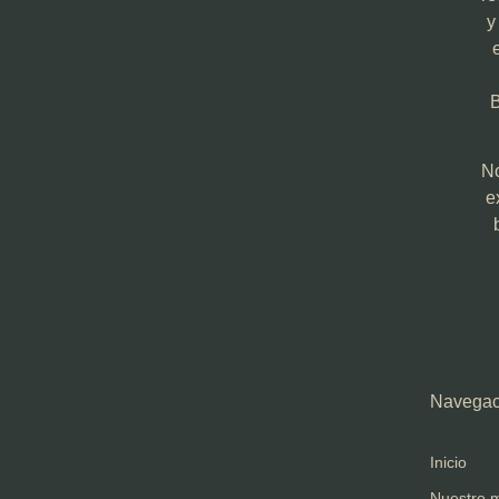
y
B
No
e
Navegac
Inicio
Nuestro 