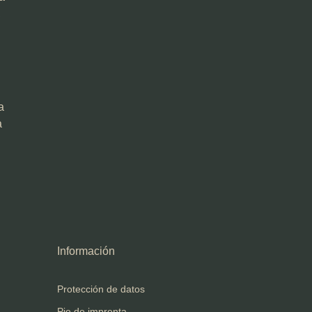
,
a
a
Información
Protección de datos
Pie de imprenta