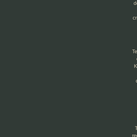
d
c
Te
K
re