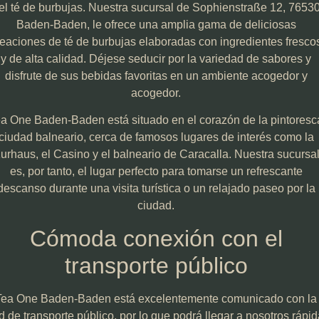
el té de burbujas. Nuestra sucursal de Sophienstraße 12, 7653
Baden-Baden, le ofrece una amplia gama de deliciosas
reaciones de té de burbujas elaboradas con ingredientes fresco
y de alta calidad. Déjese seducir por la variedad de sabores y
disfrute de sus bebidas favoritas en un ambiente acogedor y
acogedor.
a One Baden-Baden está situado en el corazón de la pintoresc
ciudad balneario, cerca de famosos lugares de interés como la
urhaus, el Casino y el balneario de Caracalla. Nuestra sucursa
es, por tanto, el lugar perfecto para tomarse un refrescante
descanso durante una visita turística o un relajado paseo por la
ciudad.
Cómoda conexión con el
transporte público
Tea One Baden-Baden está excelentemente comunicado con la
d de transporte público, por lo que podrá llegar a nosotros rápid