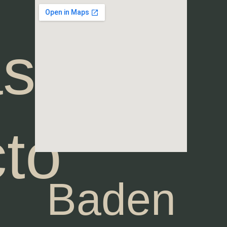
se
to
Baden