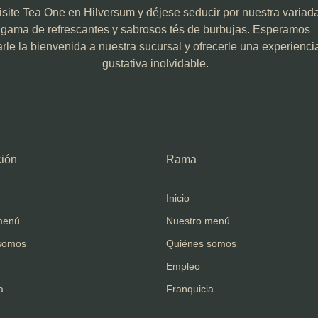
isite Tea One en Hilversum y déjese seducir por nuestra variad
gama de refrescantes y sabrosos tés de burbujas. Esperamos
arle la bienvenida a nuestra sucursal y ofrecerle una experienci
gustativa inolvidable.
ión
Rama
Inicio
menú
Nuestro menú
somos
Quiénes somos
Empleo
a
Franquicia