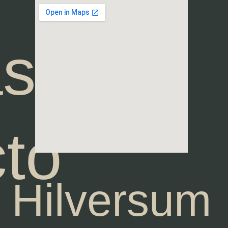
se
to
Hilversum