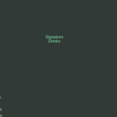
Signature
Drinks
,
s
un