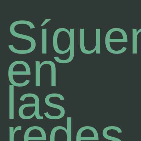
Sígue
en
las
redes