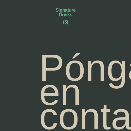
Signature
Drinks
(5)
Póng
en
conta