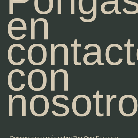
Pónga
en
contac
con
nosotr