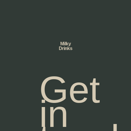
Milky
Drinks
Get
in