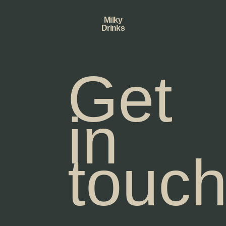
Milky
Drinks
Get
in
touc