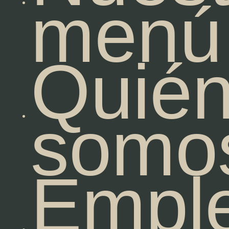
menú
Quié
somo
Empl