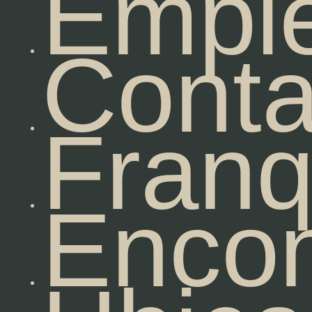
Empl
Conta
Franq
Encon