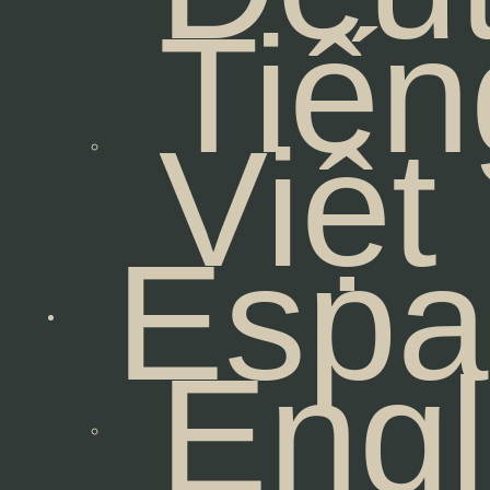
Tiến
Việt
Espa
Engl