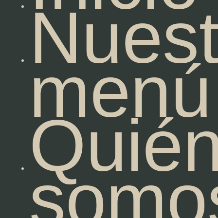
Nuest
menú
Quié
somo