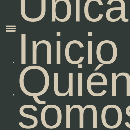
Ubica
Inicio
Quié
somo