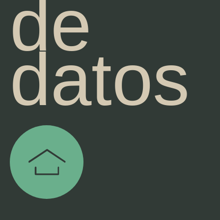
de
datos