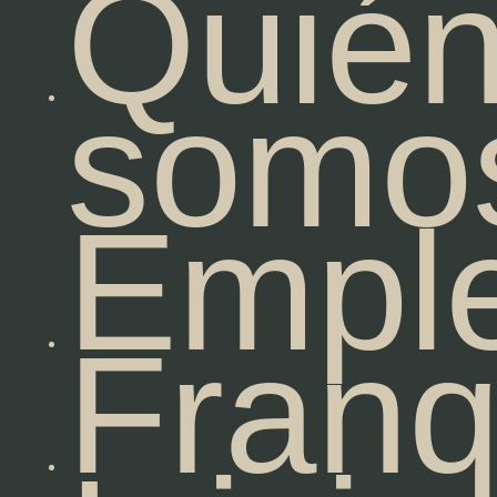
Quié
somo
Empl
Franq