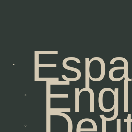
Espa
Engl
Deu