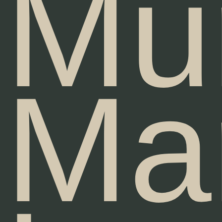
Mú
Mar