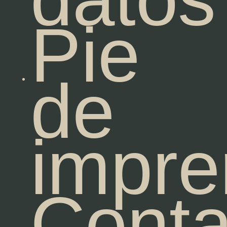
Pie
de
impre
Conta