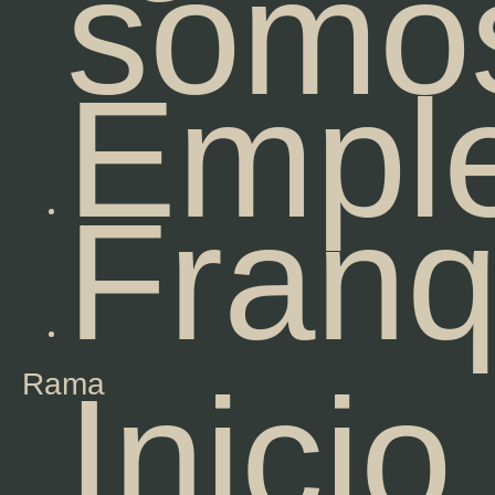
somo
Empl
Franq
Inicio
Rama