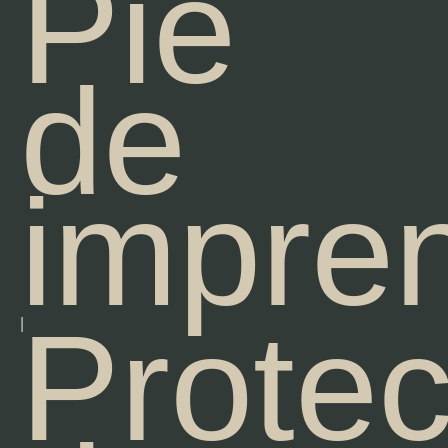
Pie
de
impre
Protec
|