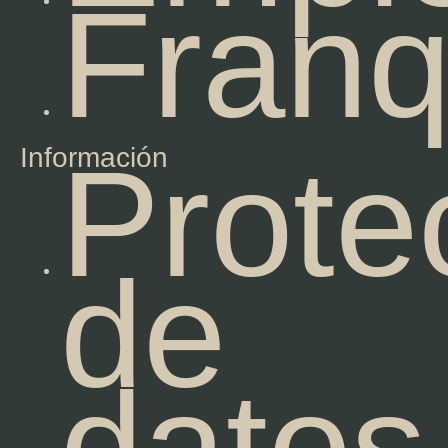
Franq
Prote
Información
de
datos