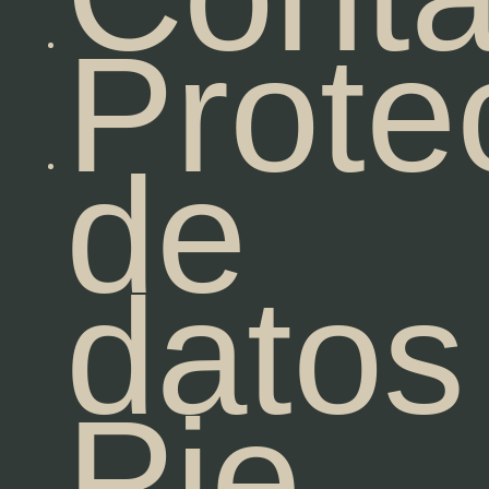
Prote
de
datos
Pie