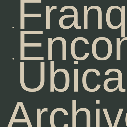
Franq
Encon
Ubica
Archiv