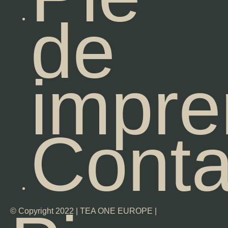
de
impre
Conta
© Copyright 2022 | TEA ONE EUROPE |