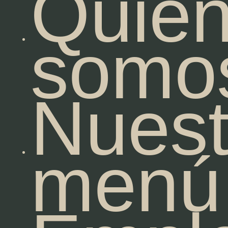
Quié
somo
Nuest
menú