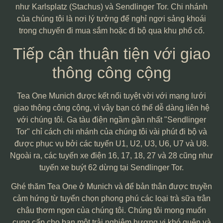
như Karlsplatz (Stachus) và Sendlinger Tor. Chi nhánh
của chúng tôi là nơi lý tưởng để nghỉ ngơi sảng khoái
trong chuyến đi mua sắm hoặc đi bộ qua khu phố cổ.
Tiếp cận thuận tiện với giao
thông công cộng
Tea One Munich được kết nối tuyệt vời với mạng lưới
giao thông công cộng, vì vậy bạn có thể dễ dàng liên hệ
với chúng tôi. Ga tàu điện ngầm gần nhất "Sendlinger
Tor" chỉ cách chi nhánh của chúng tôi vài phút đi bộ và
được phục vụ bởi các tuyến U1, U2, U3, U6, U7 và U8.
Ngoài ra, các tuyến xe điện 16, 17, 18, 27 và 28 cũng như
tuyến xe buýt 62 dừng tại Sendlinger Tor.
Ghé thăm Tea One ở Munich và để bản thân được truyền
cảm hứng từ tuyển chọn phong phú các loại trà sữa trân
châu thơm ngon của chúng tôi. Chúng tôi mong muốn
cung cấp cho bạn một trải nghiệm hương vị khó quên và